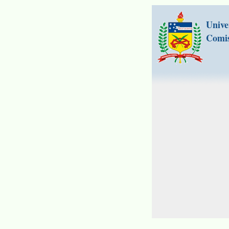
Unive
Comis