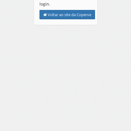
login.
Voltar ao site da Coperve