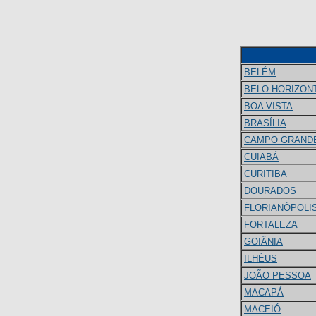
BELÉM
BELO HORIZON
BOA VISTA
BRASÍLIA
CAMPO GRAND
CUIABÁ
CURITIBA
DOURADOS
FLORIANÓPOLI
FORTALEZA
GOIÂNIA
ILHÉUS
JOÃO PESSOA
MACAPÁ
MACEIÓ