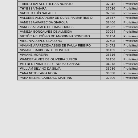
THIAGO RAFAEL FREITAS NONATO
37042
Proficiênc
THYESSA TAIARA
37086
Proficiênc
VAGNER LUÍS SALATIEL
37626
Proficiênc
VALDENE ALEXANDRA DE OLIVEIRA MARTINS DI
35357
Proficiênc
VANESSA APARECIDA GIAROLA
38466
Proficiênc
VANESSA LAMEU DE LIMA SOARES
35032
Proficiênc
VANEZA GONÇALVES DE ALMEIDA
30054
Proficiênc
VICTÓRIA EUGÊNIO DE AMORIM NASCIMENTO
34134
Proficiênc
VIRGINIA LOPES CLAUDINO
37608
Proficiênc
VIVIANE APARECIDA ASSIS DE PAULA RIBEIRO
34072
Proficiênc
VIVIANE BARBOSA DE OLIVEIRA
36135
Proficiênc
VIVIANE MOREIRA
38316
Proficiênc
WANDER ALVES DE OLIVEIRA JUNIOR
38156
Proficiênc
WELBERT VINICIUS DE SOUZA SANSAO
34213
Proficiênc
WILLIAM SILVINO DA SILVA
33686
Proficiênc
YANA NETO FARIA ROSA
30038
Proficiênc
YARA MILENE CARDOSO MARTINS
32309
Proficiênc