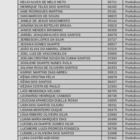
HELIO ALVES DE MELO NETO
36721
Proficiênc
HENRIQUE TELES DOS SANTOS
34162
Proficiênc
IANE RODRIGUES MARTINS
35181
Proficiênc
IVAN MARCOS DE SOUZA
36815
Proficiênc
JAMILE DE JESUS NASCIMENTO
35142
Proficiênc
JANAÍNA SILVA BOTELHO BRAGA
33815
Proficiênc
JANICE MENDES BRUMANO
36356
Proficiênc
JARDEL JOAQUIM ALVES DOS SANTOS
30079
Proficiênc
JERBESON LOPES DA SILVA
33727
Proficiênc
JESSIKA GOMES DUARTE
36827
Proficiênc
JOÃO ELIAS DO AMARAL JÚNIOR
31515
Proficiênc
JOEL LUIZ DE VASCONCELOS
35865
Proficiênc
JOELMA CRISTINA SOUZA DA CUNHA SANTOS
31593
Proficiênc
JOSILENE DUARTE NUNES ÁVILA
30400
Proficiênc
JULIANA ROSA DE OLIVEIRA SANTOS
40353
Proficiênc
KARINY MARTINS DIAS ABREU
30813
Proficiênc
KÊNIA CRISTINA FÉLIX
34878
Proficiênc
KÊNIA DOS SANTOS
38437
Proficiênc
KÉZIAH COSTA DE PAULO
31504
Proficiênc
LAÍS MENDONÇA VELANO
38705
Proficiênc
LEONARDO HENRIQUE CANDIDO
38736
Proficiênc
LEUCIANI APARECIDA DUELLE ROSSI
33655
Proficiênc
LIDIA DOS SANTOS CAJURU
38311
Proficiênc
LIDIANA MONTEIRO DUQUE
35475
Proficiênc
LÍGIA RIBEIRO OLIVEIRA SILVA
32683
Proficiênc
LUANA MARIA MARQUES DIAS
30499
Proficiênc
LUCIDELZA DUARTE GOMES SILVA
33505
Proficiênc
LUCIMEIRE LUIZA PEDROZA FONSECA
36708
Proficiênc
LUDIMILLA OLIVEIRA DOS SANTOS
32688
Proficiênc
LUISA CASTRO AZEVEDO
37441
Proficiênc