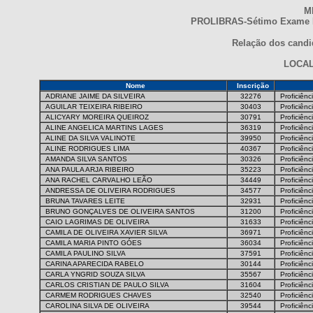
M
PROLIBRAS-Sétimo Exame Na
Relação dos candid
LOCAL
Nome
Inscrição
ADRIANE JAIME DA SILVEIRA
32276
Proficiênc
AGUILAR TEIXEIRA RIBEIRO
30403
Proficiênc
ALICYARY MOREIRA QUEIROZ
30791
Proficiênc
ALINE ANGELICA MARTINS LAGES
36319
Proficiênc
ALINE DA SILVA VALINOTE
39950
Proficiênc
ALINE RODRIGUES LIMA
40367
Proficiênc
AMANDA SILVA SANTOS
30326
Proficiênc
ANA PAULA ARJA RIBEIRO
35223
Proficiênc
ANA RACHEL CARVALHO LEÃO
34449
Proficiênc
ANDRESSA DE OLIVEIRA RODRIGUES
34577
Proficiênc
BRUNA TAVARES LEITE
32931
Proficiênc
BRUNO GONÇALVES DE OLIVEIRA SANTOS
31200
Proficiênc
CAIO LAGRIMAS DE OLIVEIRA
31633
Proficiênc
CAMILA DE OLIVEIRA XAVIER SILVA
36971
Proficiênc
CAMILA MARIA PINTO GÓES
36034
Proficiênc
CAMILA PAULINO SILVA
37591
Proficiênc
CARINA APARECIDA RABELO
30144
Proficiênc
CARLA YNGRID SOUZA SILVA
35567
Proficiênc
CARLOS CRISTIAN DE PAULO SILVA
31604
Proficiênc
CARMEM RODRIGUES CHAVES
32540
Proficiênc
CAROLINA SILVA DE OLIVEIRA
39544
Proficiênc