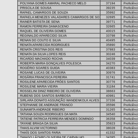
POLYANA GOMES AMARAL PACHECO MELO
37194
Proficiênc
PRISCILA DE SOUSA
39235
Proficiênc
RAFAEL CAMARGOS DE SOUZA
35992
Proficiênc
RAFAELA MENEZES VALADARES CAMARGOS DE SO
32695
Proficiênc
RAINER BATISTA DE SENA
39771
Proficiênc
RAMON FERREIRA DAMASCENO
32665
Proficiênc
RAQUEL DE OLIVEIRA GOMES
40015
Proficiênc
REGINALDO APARECIDO SILVA
33798
Proficiênc
RENAN DO COUTO E SILVA
40495
Proficiênc
RENATA APARECIDA RODRIGUES
35890
Proficiênc
RENATA CRISTINA DOS REIS
37883
Proficiênc
RENATA DA SILVA LOPES REIS
30246
Proficiênc
RICARDO MACHADO ROCHA
34039
Proficiênc
ROBERTA MARIA GONÇALVES POLESCA
34270
Proficiênc
ROGÉRIO SOARES GUIDA
40383
Proficiênc
ROSANE LUCAS DE OLIVEIRA
30976
Proficiênc
ROSÁRIA FRANCISCA PEREIRA
31741
Proficiênc
ROSILENE APARECIDA FRÓES SANTOS
30776
Proficiênc
ROSILENE MARIA VIEIRA
31184
Proficiênc
ROSSELINI DINIZ RIBEIRO DE OLIVEIRA
38663
Proficiênc
RUBENS DOS SANTOS BARBOSA
40981
Proficiênc
SIRLARA DONATO ASSUNÇÃO WANDENKOLK ALVES
37336
Proficiênc
STEPHANIE DE ANDRADE FRANCO
35596
Proficiênc
SUNAMITA ANDRADE RIBEIRO
31265
Proficiênc
TATIANA SOUZA RODRIGUES DA MATA
34540
Proficiênc
TATIENE PATRICIA FERREIRA MENDES DOMINGO
36358
Proficiênc
TAYANE BRAGA DA SILVA
35923
Proficiênc
THAIS ALVIM VICTORINO
38028
Proficiênc
THAÍS DOS SANTOS FARIA
41332
Proficiênc
THIAGO LÁZARO OLIVEIRA DE CARVALHO
34395
Proficiênc