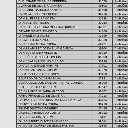
CHRISTIANE DE SALES FERREIRA
31679
Proficiênc
CLARICE DE OLIVEIRA XAVIER
39302
Proficiênc
CRISLAINE BARBOSA SANTOS
31508
Proficiênc
CYNTHIA FONSECA FREITAS
36916
Proficiênc
DANIEL FERREIRA COSTA
31288
Proficiênc
DANIEL LIMA RIBEIRO
33253
Proficiênc
DANIELLE CHRISTINA MOREIRA QUINTAO
34501
Proficiênc
DAYANE GOMES TEMÓTEO
34366
Proficiênc
DAYANNE DIAS ALVES
32569
Proficiênc
DELMIR RILDO ALVES
37828
Proficiênc
DENIS CARLOS DA ROCHA
40721
Proficiênc
DENISE APARECIDA DA SILVA GAMBÔA
39704
Proficiênc
DENISE PEREIRA MINGOTE
39949
Proficiênc
DESIRÉE OTONI DE OLIVEIRA
35553
Proficiênc
DEYVID ALEXANDRINO RIBEIRO
30196
Proficiênc
DINALVA ANDRADE MARTINS
37201
Proficiênc
DUANNE ANTUNES BOMFIM
37870
Proficiênc
EDUARDO ANDRADE GOMES
33750
Proficiênc
EDUARDO DE OLIVEIRA SILVA
37841
Proficiênc
ELENGLEIZE DOS SANTOS FREITAS CORREA
35900
Proficiênc
ELIETE PATRICIA MUQUEM
37547
Proficiênc
ÉRICKA VIVIENE FARIA MACEDO
38502
Proficiênc
FÁBIO FRANCISCO DE OLIVEIRA
37913
Proficiênc
FÁTIMA RICARDINA DIAS DA FONSECA PAIVA
33724
Proficiênc
FELIPE DE ALMEIDA COURA
30719
Proficiênc
FELIPE GUSTAVO PINHEIRO
37495
Proficiênc
GABRIEL FRANCA DO COUTO
36312
Proficiênc
GILSANE MORAES SILVA
35611
Proficiênc
GILSON JUNIO OLIVEIRA MENESES
39084
Proficiênc
HAMILTON CORRÊA DE JESUS FREITAS
35898
Proficiênc