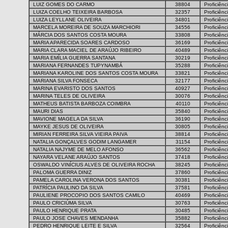
LUIZ GOMES DO CARMO
38804
Proficiênc
LUIZA COELHO TEIXEIRA BARBOSA
32357
Proficiênc
LUIZA LEYLLANE OLIVEIRA
34801
Proficiênc
MARCELA MOREIRA DE SOUZA MARCHIORI
34556
Proficiênc
MÁRCIA DOS SANTOS COSTA MOURA
33808
Proficiênc
MARIA APARECIDA SOARES CARDOSO
36169
Proficiênc
MARIA CLARA MACIEL DE ARAÚJO RIBEIRO
40489
Proficiênc
MARIA EMÍLIA GUERRA SANTANA
30219
Proficiênc
MARIANA FERNANDES TUPYNAMBÁ
35288
Proficiênc
MARIANA KAROLINE DOS SANTOS COSTA MOURA
33821
Proficiênc
MARIANA SILVA FONSECA
32177
Proficiênc
MARINA EVARISTO DOS SANTOS
40927
Proficiênc
MARINA TELES DE OLIVEIRA
30076
Proficiênc
MATHEUS BATISTA BARBOZA COIMBRA
40110
Proficiênc
MAURI DIAS
35840
Proficiênc
MAVIONE MAGELA DA SILVA
36190
Proficiênc
MAYKE JESUS DE OLIVEIRA
30805
Proficiênc
MIRIAN FERREIRA SILVA VIEIRA PAIVA
38814
Proficiênc
NATALIA GONÇALVES GODIM LANGAMER
31154
Proficiênc
NATALIA NAJYME DE MELO AFONSO
36562
Proficiênc
NAYARA VELANE ARAÚJO SANTOS
37418
Proficiênc
OSWALDO VINÍCIUS ALVES DE OLIVEIRA ROCHA
38245
Proficiênc
PALOMA GUERRA DINIZ
37860
Proficiênc
PAMELA CAROLINA VERONA DOS SANTOS
30381
Proficiênc
PATRÍCIA PAULINO DA SILVA
37581
Proficiênc
PAULIENE PROCOPIO DOS SANTOS CAMILO
40469
Proficiênc
PAULO CRICIÚMA SILVA
30763
Proficiênc
PAULO HENRIQUE PRATA
30485
Proficiênc
PAULO JOSE CHAVES MENDANHA
35882
Proficiênc
PEDRO HENRIQUE LEITE E SILVA
32564
Proficiênc