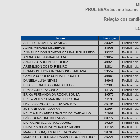
M
PROLIBRAS-Sétimo Exame Na
Relação dos candid
L
Nome
Inscrição
ALEILDE TAVARES DA SILVA
38325
Proficiência
ALINE MENDES MEDEIROS
38953
Proficiência
ANA ZILDA DOS SANTOS CABRAL FIGUEREDO
35225
Proficiência
ANDREA PESTANA ALMEIDA
33957
Proficiência
ANGELA GARDENIA PEREIRA
40929
Proficiência
ARENILSON COSTA RIBEIRO
32814
Proficiência
BRANDON JHONATA CARDOSO SANTANA
33552
Proficiência
CAMILA CORREIA CUNHA FERRATTO
40868
Proficiência
DANIELA LUNA NEVES
36943
Proficiência
ELIAS FERREIRA CORREA FILHO
32383
Proficiência
ELYS CORREIA CUNHA
41127
Proficiência
ERIKA FERNANDA DA ROCHA SOUSA
39575
Proficiência
ERIKA PATRICIA MARTINS FERREIRA
41138
Proficiência
HAVILA SAMUA OLIVEIRA SANTOS
36795
Proficiência
JOSIANE COSTA DUTRA
32994
Proficiência
KELCIA ALEXANDRA TAYLOR DE CARVALHO
32902
Proficiência
LAÍSBRUNA TINOCO FARIAS
33777
Proficiência
LÍGIA GABRIELA BRAGA SOUSA
30234
Proficiência
LINDALVA SILVA DE OLIVEIRA NEVES
31100
Proficiência
MANOEL JOAQUIM PEREIRA CHAVES
30790
Proficiência
MÁRCIO ARTHUR MOURA MACHADO PINHEIRO
36221
Proficiência