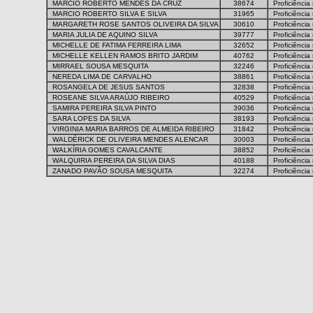
MARCIO ROBERTO MENDES DA CRUZ
38674
Proficiência
MARCIO ROBERTO SILVA E SILVA
31965
Proficiência
MARGARETH ROSE SANTOS OLIVEIRA DA SILVA
30610
Proficiência
MARIA JULIA DE AQUINO SILVA
39777
Proficiência
MICHELLE DE FATIMA FERREIRA LIMA
32652
Proficiência
MICHELLE KELLEN RAMOS BRITO JARDIM
40762
Proficiência
MIRRAEL SOUSA MESQUITA
32246
Proficiência
NEREDA LIMA DE CARVALHO
38861
Proficiência
ROSANGELA DE JESUS SANTOS
32838
Proficiência
ROSEANE SILVA ARAÚJO RIBEIRO
40529
Proficiência
SAMIRA PEREIRA SILVA PINTO
39036
Proficiência
SARA LOPES DA SILVA
38193
Proficiência
VIRGINIA MARIA BARROS DE ALMEIDA RIBEIRO
31842
Proficiência
WALDÉRICK DE OLIVEIRA MENDES ALENCAR
30003
Proficiência
WALKÍRIA GOMES CAVALCANTE
38852
Proficiência
WALQUIRIA PEREIRA DA SILVA DIAS
40188
Proficiência
ZANADO PAVÃO SOUSA MESQUITA
32274
Proficiência