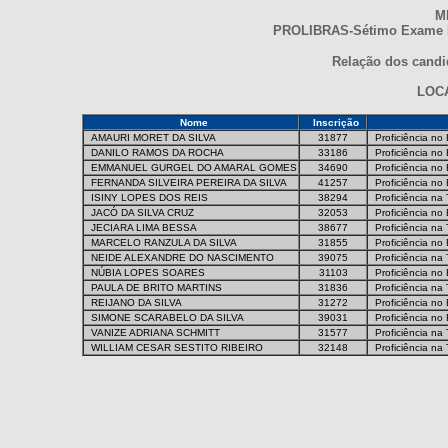
M
PROLIBRAS-Sétimo Exame Na
Relação dos candid
LOC
Nome
Inscrição
AMAURI MORET DA SILVA
31877
Proficiência no
DANILO RAMOS DA ROCHA
33186
Proficiência no
EMMANUEL GURGEL DO AMARAL GOMES
34690
Proficiência no
FERNANDA SILVEIRA PEREIRA DA SILVA
41257
Proficiência no
ISINY LOPES DOS REIS
38294
Proficiência na
JACÓ DA SILVA CRUZ
32053
Proficiência no
JECIARA LIMA BESSA
38677
Proficiência na
MARCELO RANZULA DA SILVA
31855
Proficiência no
NEIDE ALEXANDRE DO NASCIMENTO
39075
Proficiência na
NÚBIA LOPES SOARES
31103
Proficiência no
PAULA DE BRITO MARTINS
31836
Proficiência na
REIJANO DA SILVA
31272
Proficiência no
SIMONE SCARABELO DA SILVA
39031
Proficiência no
VANIZE ADRIANA SCHMITT
31577
Proficiência na
WILLIAM CESAR SESTITO RIBEIRO
32148
Proficiência na