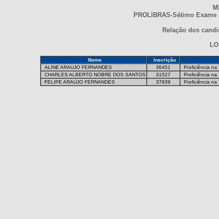
M
PROLIBRAS-Sétimo Exame Na
Relação dos candid
LO
Nome
Inscrição
ALINE ARAUJO FERNANDES
36451
Proficiência na
CHARLES ALBERTO NOBRE DOS SANTOS
31527
Proficiência na
FELIPE ARAUJO FERNANDES
37839
Proficiência na