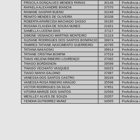
PRISCILA GONÇALVES MENDES FARIAS
30146
Proficiência
RAFAELA ALEXANDRE BIANCHI
37570
Proficiência
RAWANE GASPAR BUENO
32248
Proficiência
RENATO MENDES DE OLIVEIRA
30338
Proficiência
ROBERTA APARECIDA MACHADO SASSO
36185
Proficiência
ROSANA CLAUDIA DE SOUSA NUNES
31921
Proficiência
SAMELLA LUCENA DIAS
37117
Proficiência
SIMONE VENANCIO MARTINS MONTEIRO
31319
Proficiência
SUZIANE RODRIGUES DOS SANTOS BONIFACIO
39974
Proficiência
TAMIRES TATIANE NASCIMENTO GUERREIRO
40795
Proficiência
TATIANA NAKAOSKI
39914
Proficiência
TATIANE CRISTINA BONFIM
37519
Proficiência
THAIS HELENA RIBEIRO LOURENÇO
37092
Proficiência
THIAGO BORDIGNON
39599
Proficiência
THIAGO VECHIATO VASQUES
34023
Proficiência
TIAGO NANYA GALDINO
37987
Proficiência
VANESSA DOS SANTOS CASTRO
39249
Proficiência
VANESSA ROSA RIBEIRO ARAÚJO
35598
Proficiência
VICTOR RODRIGUES DA SILVA
37851
Proficiência
VITORIA MARIZE DOS SANTOS
32594
Proficiência
WESLLEY ALVES DE SOUZA
33357
Proficiência
YENDHA GUTIERREZ MUNIZ
34505
Proficiência