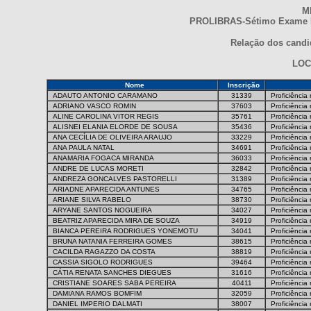
M
PROLIBRAS-Sétimo Exame Na
Relação dos candid
LOC
Nome
Inscrição
ADAUTO ANTONIO CARAMANO
31339
Proficiência
ADRIANO VASCO ROMIN
37603
Proficiência
ALINE CAROLINA VITOR REGIS
35761
Proficiência
ALISNEI ELANIA ELORDE DE SOUSA
35436
Proficiência
ANA CECÍLIA DE OLIVEIRA ARAUJO
33229
Proficiência
ANA PAULA NATAL
34691
Proficiência
ANAMARIA FOGACA MIRANDA
36033
Proficiência
ANDRE DE LUCAS MORETI
32842
Proficiência
ANDREZA GONCALVES PASTORELLI
31389
Proficiência
ARIADNE APARECIDA ANTUNES
34765
Proficiência
ARIANE SILVA RABELO
38730
Proficiência
ARYANE SANTOS NOGUEIRA
34027
Proficiência
BEATRIZ APARECIDA MIRA DE SOUZA
34919
Proficiência
BIANCA PEREIRA RODRIGUES YONEMOTU
34041
Proficiência
BRUNA NATANIA FERREIRA GOMES
38615
Proficiência
CACILDA RAGAZZO DA COSTA
38819
Proficiência
CASSIA SIGOLO RODRIGUES
39464
Proficiência
CÁTIA RENATA SANCHES DIEGUES
31616
Proficiência
CRISTIANE SOARES SABA PEREIRA
40411
Proficiência
DAMIANA RAMOS BOMFIM
32059
Proficiência
DANIEL IMPERIO DALMATI
38007
Proficiência