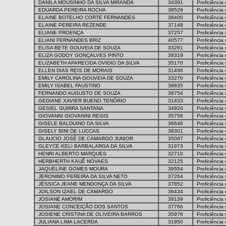
DANILA MOUSINHO DA SILVA MIRANDA
34391
Proficiência
EDUARDA PEREIRA ROCHA
38528
Proficiência
ELAINE BOTELHO CORTE FERNANDES
38400
Proficiência
ELAINE PEREIRA REZENDE
37148
Proficiência
ELIANE PROENÇA
37257
Proficiência
ELIANI FERNANDES BRIZ
40577
Proficiência
ELISA BETE GOUVEIA DE SOUZA
33261
Proficiência
ELIZA GODOY GONÇALVES PINTO
38319
Proficiência
ELIZABETH APARECIDA OVIDIO DA SILVA
35170
Proficiência
ELLEN DIAS REIS DE MORAIS
31496
Proficiência
EMILY CAROLINA GOUVEIA DE SOUZA
33270
Proficiência
EMILY ISABEL FAUSTINO
38835
Proficiência
FERNANDO AUGUSTO DE SOUZA
38754
Proficiência
GEDIANE XAVIER BUENO TENÓRIO
31433
Proficiência
GESIEL GUIRRA SANTANA
34926
Proficiência
GIOVANNI GIOVANINI REGIS
35756
Proficiência
GISELE BALDUINO DA SILVA
36646
Proficiência
GISELY BINI DE LUCCAS
38301
Proficiência
GLAUCIO JOSÉ DE CAMARGO JUNIOR
35087
Proficiência
GLEYCE KELI BARBALARGA DA SILVA
31973
Proficiência
HENRI ALBERTO MARQUES
32710
Proficiência
HERBHERTH KAUÊ NOVAES
32125
Proficiência
JAQUELINE GOMES MOURA
39554
Proficiência
JERONIMO PEREIRA DA SILVA NETO
37264
Proficiência
JÉSSICA JEANE MENDONÇA DA SILVA
37852
Proficiência
JOILSON IZAEL DE CAMARGO
36434
Proficiência
JOSIANE AMORIM
39139
Proficiência
JOSIANE CONCEIÇÃO DOS SANTOS
37766
Proficiência
JOSIENE CRISTINA DE OLIVEIRA BARROS
35976
Proficiência
JULIANA LIMA LACERDA
31950
Proficiência