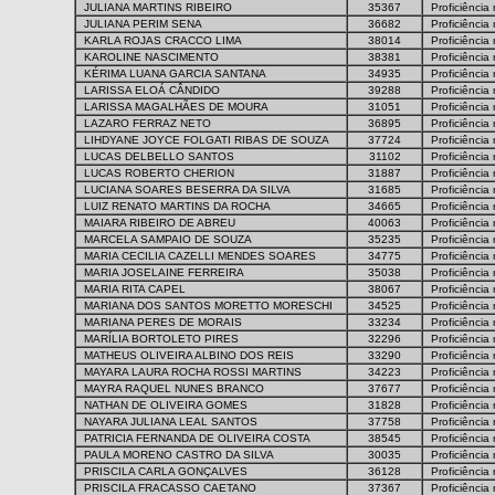
JULIANA MARTINS RIBEIRO
35367
Proficiência
JULIANA PERIM SENA
36682
Proficiência
KARLA ROJAS CRACCO LIMA
38014
Proficiência
KAROLINE NASCIMENTO
38381
Proficiência
KÉRIMA LUANA GARCIA SANTANA
34935
Proficiência
LARISSA ELOÁ CÂNDIDO
39288
Proficiência
LARISSA MAGALHÃES DE MOURA
31051
Proficiência
LAZARO FERRAZ NETO
36895
Proficiência
LIHDYANE JOYCE FOLGATI RIBAS DE SOUZA
37724
Proficiência
LUCAS DELBELLO SANTOS
31102
Proficiência
LUCAS ROBERTO CHERION
31887
Proficiência
LUCIANA SOARES BESERRA DA SILVA
31685
Proficiência
LUIZ RENATO MARTINS DA ROCHA
34665
Proficiência
MAIARA RIBEIRO DE ABREU
40063
Proficiência
MARCELA SAMPAIO DE SOUZA
35235
Proficiência
MARIA CECILIA CAZELLI MENDES SOARES
34775
Proficiência
MARIA JOSELAINE FERREIRA
35038
Proficiência
MARIA RITA CAPEL
38067
Proficiência
MARIANA DOS SANTOS MORETTO MORESCHI
34525
Proficiência
MARIANA PERES DE MORAIS
33234
Proficiência
MARÍLIA BORTOLETO PIRES
32296
Proficiência
MATHEUS OLIVEIRA ALBINO DOS REIS
33290
Proficiência
MAYARA LAURA ROCHA ROSSI MARTINS
34223
Proficiência
MAYRA RAQUEL NUNES BRANCO
37677
Proficiência
NATHAN DE OLIVEIRA GOMES
31828
Proficiência
NAYARA JULIANA LEAL SANTOS
37758
Proficiência
PATRICIA FERNANDA DE OLIVEIRA COSTA
38545
Proficiência
PAULA MORENO CASTRO DA SILVA
30035
Proficiência
PRISCILA CARLA GONÇALVES
36128
Proficiência
PRISCILA FRACASSO CAETANO
37367
Proficiência