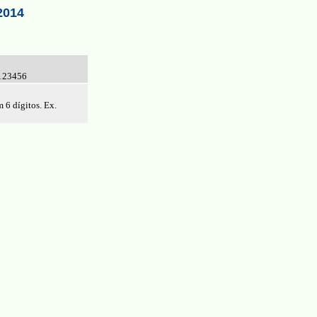
2014
9123456
 6 dígitos. Ex.